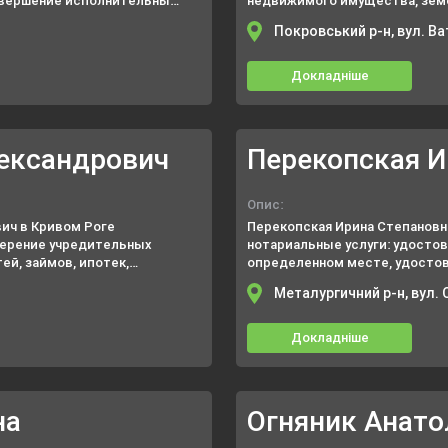
совершение исполнительных
недвижимого имущества, земе
нтов и выписок из них и
Кривого Рога, удостоверение 
Покровський р-н, вул. Ва
доверенности).
Докладніше
ександрович
Перекопская И
Опис:
ич в Кривом Роге
Перекопская Ирина Степанов
верение учредительных
нотариальные услуги: удосто
й, займов, ипотек,
определенном месте, удосто
на банковских карточках и
времени предъявления докуме
Металургичний р-н, вул.
Докладніше
на
Огняник Анат