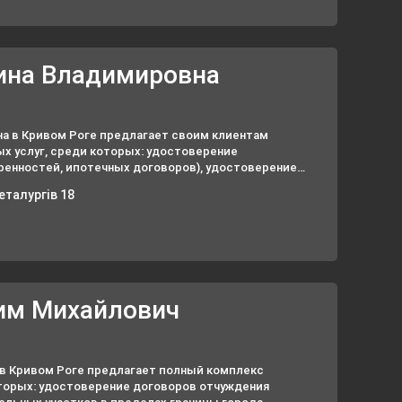
ина Владимировна
а в Кривом Роге предлагает своим клиентам
х услуг, среди которых: удостоверение
ренностей, ипотечных договоров), удостоверение
 на сохранение документов.
еталургів 18
им Михайлович
в Кривом Роге предлагает полный комплекс
оторых: удостоверение договоров отчуждения