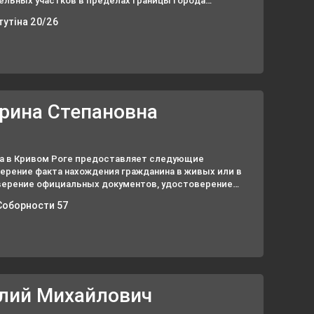
льных участков в пределах границы города
договоров (залоговых, ипотечных, займа,
тутіна 20/26
рина Степановна
на в Кривом Роге предоставляет следующие
верение факта нахождения гражданина в живых или в
верение официальных документов, удостоверение
нтов и пр.
 Соборности 57
олий Михайлович