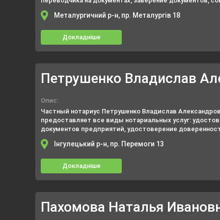
переводчика на документах, заверение документов, 
надписей, свидетельствование верности копий докуме
Металургичний р-н, пр. Металургів 18
пр.
Докладніше
Петрушенко Владислав Ал
Опис:
Частный нотариус Петрушенко Владислав Александров
предоставляет все виды нотариальных услуг: удосто
документов предприятий, удостоверение доверенносте
завещаний, свидетельствование подлинности подписи 
Інгулецький р-н, пр. Перемоги 13
др.
Докладніше
Пахомова Наталья Иванов