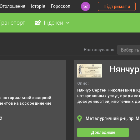
Оголошення
Історія
Гороскоп
Підтримати
Транспорт
Індекси
Розташування
Виберіть 
Нянчур
Опис:
Нянчур Сергей Николаевич в 
нотариальных услуг, среди к
с нотариальной заверкой.
доверенностей, ипотечных до
ментов на воссоединение
принятие на сохранение докум
12
Металургичний р-н, пр. М
Докладніше