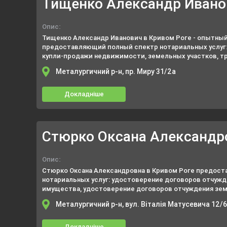
Тищенко Александр Ивано
Опис:
Тищенко Александр Иванович в Кривом Роге - опытный
предоставляющий полный спектр нотариальных услуг
купли-продажи недвижимости, земельных участков, т
договоры залога недвижимого имущества (договор ип
Металургичний р-н, пр. Миру 31/2а
Докладніше
Стюрко Оксана Александр
Опис:
Стюрко Оксана Александровна в Кривом Роге предост
нотариальных услуг: удостоверение договоров отчуж
имущества, удостоверение договоров отчуждения зем
оформление наследства, удостоверение всех видов д
Металургичний р-н, вул. Віталія Матусевича 12/
Докладніше