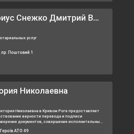
Частный нотариус Снежко Дмитрий Витальевич
отариальных услуг
 пр. Поштовий 1
ория Николаевна
ктория Николаевна в Кривом Роге предоставляет
ствование верности перевода и подписи
заверение документов, совершение исполнительных
е верности копий документов и выписок из них и
 Героїв АТО 49