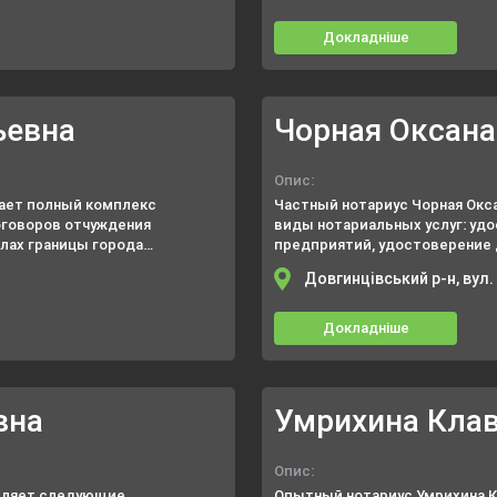
ениях, уставных
иси должностных лиц на
Докладніше
ьевна
Чорная Оксана
Опис:
ает полный комплекс
Частный нотариус Чорная Окс
оговоров отчуждения
виды нотариальных услуг: уд
лах границы города
предприятий, удостоверение 
потечных, займа,
свидетельствование подлинно
Довгинцівський р-н, вул.
Докладніше
вна
Умрихина Кла
Опис:
авляет следующие
Опытный нотариус Умрихина К