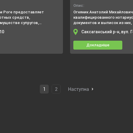
Опис:
ом Роге предоставляет
Огняник Анатолий Михайлович
ртных средств,
квалифицированного нотариус
муществе супругов,
документов и выписок из них
, займы, доверенности).
документах, заверение докуме
10
Саксаганський р-н, вул.
Докладніше
1
2
Наступна