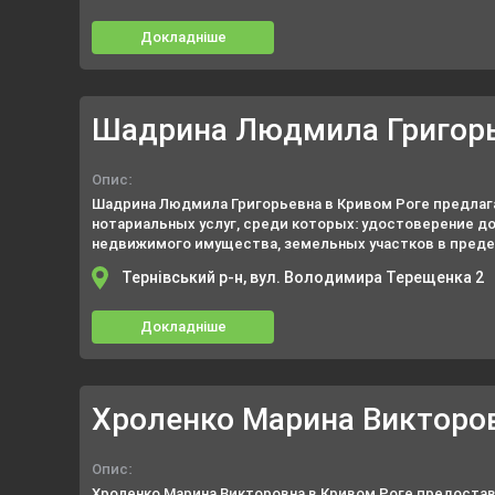
засвидетельствование подлинности подписи на заявл
документах, засвидетельствование подлинности подп
Докладніше
банковских карточках и другие.
Шадрина Людмила Григор
Опис:
Шадрина Людмила Григорьевна в Кривом Роге предлаг
нотариальных услуг, среди которых: удостоверение д
недвижимого имущества, земельных участков в преде
Кривого Рога, удостоверение договоров (залоговых, и
Тернівський р-н, вул. Володимира Терещенка 2
доверенности).
Докладніше
Хроленко Марина Викторо
Опис:
Хроленко Марина Викторовна в Кривом Роге предост