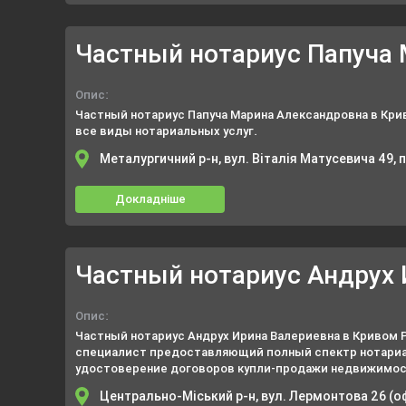
Опис:
Частный нотариус Папуча Марина Александровна в Кр
все виды нотариальных услуг.
Металургичний р-н, вул. Віталія Матусевича 49,
Докладніше
Опис:
Частный нотариус Андрух Ирина Валериевна в Кривом 
специалист предоставляющий полный спектр нотариа
удостоверение договоров купли-продажи недвижимост
транспортных средств, договоры залога недвижимог
Центрально-Міський р-н, вул. Лермонтова 26 (о
ипотеки), оформление наследства, удостоверение все