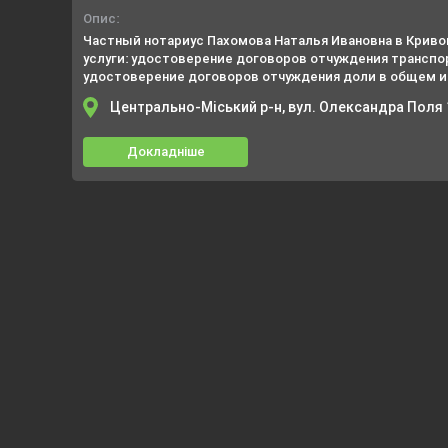
Опис:
Частный нотариус Пахомова Наталья Ивановна в Крив
услуги: удостоверение договоров отчуждения транспо
удостоверение договоров отчуждения доли в общем и
удостоверение других документов (завещания, ипотеки
Центрально-Міський р-н, вул. Олександра Поля 
Докладніше