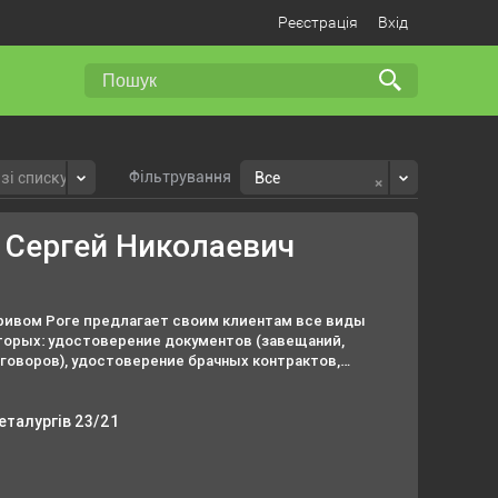
Реєстрація
Вхід
Фільтрування
×
зі списку
Все
 Сергей Николаевич
Кривом Роге предлагает своим клиентам все виды
оторых: удостоверение документов (завещаний,
говоров), удостоверение брачных контрактов,
ентов.
еталургів 23/21