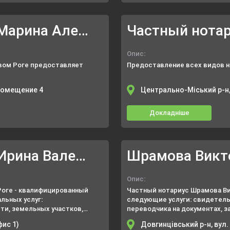
Частный нотариус Папуча Марина Александровна
Опис:
ивом Роге предоставляет
Предоставление всех видов н
 помещение 4
Центрально-Міський р-н,
Докладніше
Частный нотариус Андрух Ирина Валериевна
Шрамова Викт
Опис:
Роге - квалифицированный
Частный нотариус Шрамова Ви
льных услуг:
следующие услуги: свидетель
и, земельных участков,
переводчика на документах, 
о имущества (договор
надписей, свидетельствовани
фис 1)
Довгинцівський р-н, вул.
х видов доверенностей,
пр.