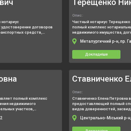
вич
Терещенко Ни
Опис:
 нотариус
Частный нотариус Терещенко 
: удостоверение договоров
полный комплекс нотариальных
ранспортных средств,
недвижимого имущества, дог
отеки).
завещаний и пр.
Металургичний р-н, пр. Г
Докладніше
овна
Ставниченко Е
Опис:
авляет полный комплекс
Ставниченко Елена Петровна 
дения недвижимого
предоставляющий полный спек
ельных участков,
видов доверенностей, засви
оверенностей.
заявлениях, уставных докуме
62
Центрально-Міський р-н,
должностных лиц на банковски
Докладніше