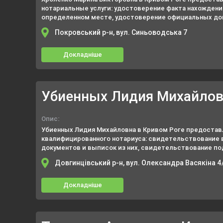
нотариальные услуги: удостоверение факта нахождени
определенном месте, удостоверение официальных до
времени предъявления документов и пр.
Покровський р-н, вул. Синьоводська 7
Докладніше
Убиенных Лидия Михайло
Опис:
Убиенных Лидия Михайловна в Кривом Роге предостав
квалифицированного нотариуса: свидетельствование 
документов и выписок из них, свидетельствование по
документах, заверение документов, принятие документ
Довгинцівський р-н, вул. Олександра Васякіна 4
Докладніше