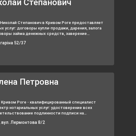
колай Степанович
Николай Степанович в Кривом Роге предоставляет
 услуг: договоры купли-продажи, дарения, залога
оворы займа денежных средств, заверение
агаріна 52/37
лена Петровна
в Кривом Роге - квалифицированный специалист
тр нотариальных услуг: удостоверение всех
детельствование подлинности подписи на
нтах, засвидетельствование подлинности подписи
 вул. Лермонтова 8/2
х карточках.