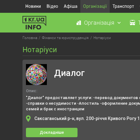
Новини
Відео
Афіша
Організації
Транспорт
Організація
Головна
Фінанси та юриспруденція
Нотаріуси
Нотаріуси
Диалог
Опис:
"Диалог" предоставляет услуги: -перевод документов 
-справки о несудимости -Апостиль -оформление доку
семей и брак с иностранцем
Саксаганський р-н, вул. 200-річчя Кривого Рогу 
Докладніше