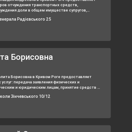
оров отчуждения транспортных средств,
уждения доли в общем имуществе супругов,
тов (завещания, ипотеки, займы, доверенности).
Генерала Радієвського 25
та Борисовна
олита Борисовна в Кривом Роге предоставляет
услуг: передача заявления физических и
ческим и юридическим лицам, принятие средств в
ы для передачи кредитору, удостоверение и
иколи Зінчевського 10/12
тов.