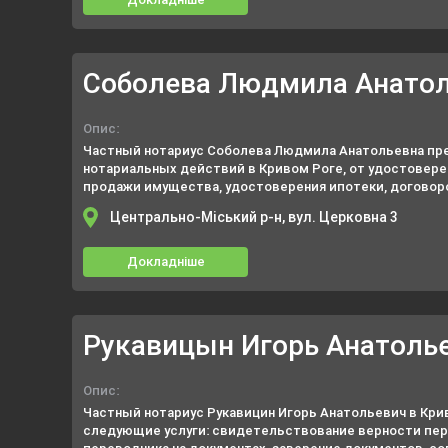
Соболева Людмила Анато
Опис:
Частный нотариус Соболева Людмила Анатольевна пре
нотариальных действий в Кривом Роге, от удостовере
продажи имущества, удостоверения ипотеки, договоро
брачных контрактов, заверения копий и подписей, до 
Центрально-Міський р-н, вул. Церковна 3
связанных с вопросами завещания и наследства.
Докладніше
Рукавицын Игорь Анатоль
Опис:
Частный нотариус Рукавицин Игорь Анатольевич в Кр
следующие услуги: свидетельствование верности пер