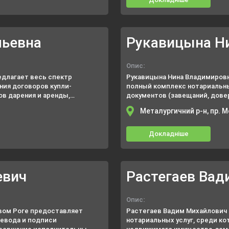
льевна
Рукавицына Н
Опис:
длагает весь спектр
Рукавицына Нина Владимировн
ния договоров купли-
полный комплекс нотариальны
в дарения и аренды,
документов (завещаний, дове
решения сложных задач
брачных контрактов, принятие
Металургичний р-н, пр. М
Докладніше
евич
Растегаев Вад
Опис:
ивом Роге предоставляет
Растегаев Вадим Михайлович 
евода и подписи
нотариальных услуг, среди к