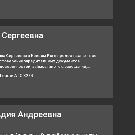
 Сергеевна
ана Сергеевна в Кривом Роге предоставляет все
остоверение учредительных документов
доверенностей, займов, ипотек, завещаний,
сти подписи на банковских карточках и др.
 Героїв АТО 32/4
вдия Андреевна
лавдия Андреевна в Кривом Роге предоставляет