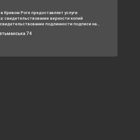
 в Кривом Роге предоставляет услуги
а: свидетельствование верности копий
, свидетельствование подлинности подписи на
нтов, принятие документов на сохранение.
 Гетьманська 74