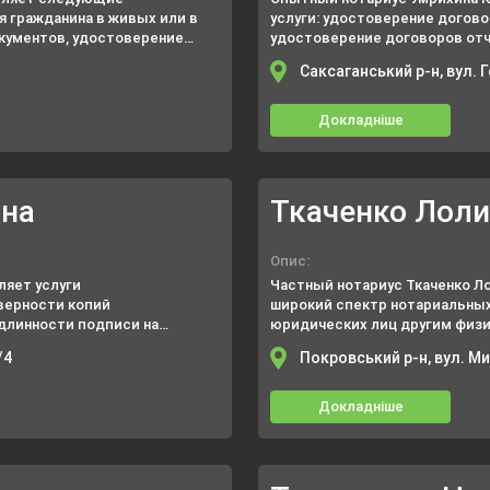
я гражданина в живых или в
услуги: удостоверение догов
кументов, удостоверение
удостоверение договоров отч
удостоверение других докумен
Саксаганський р-н, вул. 
Докладніше
вна
Ткаченко Лоли
Опис:
ляет услуги
Частный нотариус Ткаченко Л
верности копий
широкий спектр нотариальных 
длинности подписи на
юридических лиц другим физи
ов на сохранение.
депозит нотариальной контор
/4
Покровський р-н, вул. М
свидетельствование докумен
Докладніше