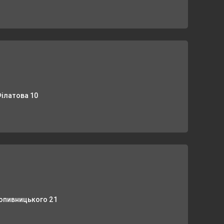
Філатова 10
ропивницького 21