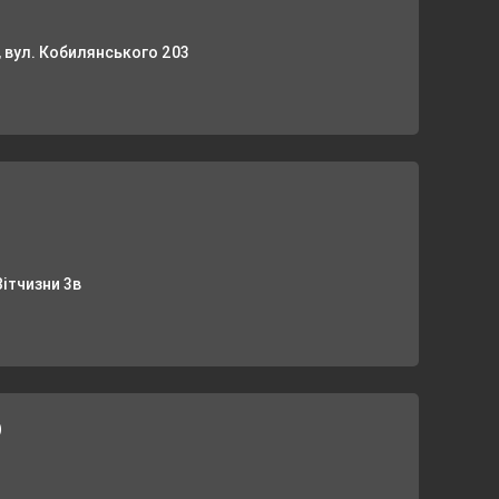
 вул. Кобилянського 203
Вітчизни 3в
р