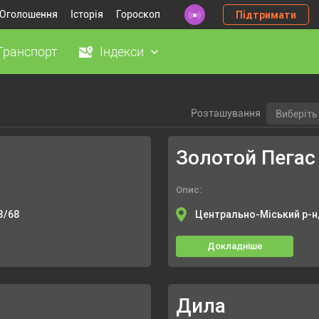
Оголошення
Історія
Гороскоп
Підтримати
Транспорт
Індекси
Розташування
Виберіть 
Золотой Пегас 
Опис:
8/68
Центрально-Міський р-н
Докладніше
Дила