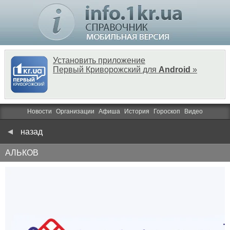
Установить приложение
Первый Криворожский для
Android
»
Новости
Организации
Афиша
История
Гороскоп
Видео
назад
АЛЬКОВ