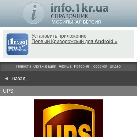
Установить приложение
Первый Криворожский для
Android
»
Новости
Организации
Афиша
История
Гороскоп
Видео
назад
UPS