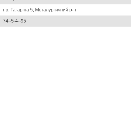
пр. Гагаріна 5, Металургичний р-н
74--5-4--95