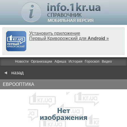
Установить приложение
Первый Криворожский для
Android
»
Новости
Организации
Афиша
История
Гороскоп
Видео
назад
ЕВРООПТИКА