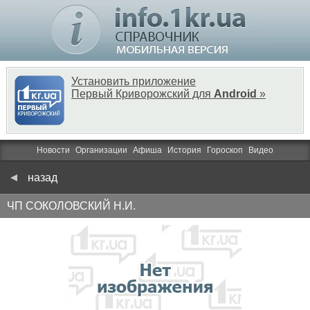
Установить приложение
Первый Криворожский для
Android
»
Новости
Организации
Афиша
История
Гороскоп
Видео
назад
ЧП CОКОЛОВСКИЙ Н.И.