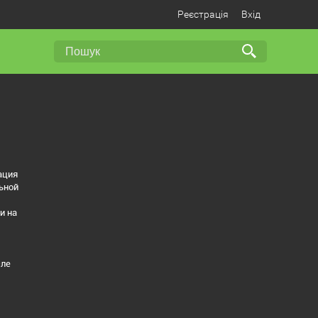
Реєстрація
Вхід
ация
ьной
и на
сле