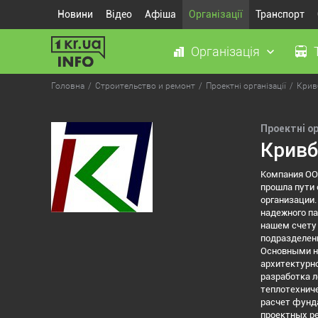
Новини
Відео
Афіша
Організації
Транспорт
Організація
Головна
Строительство и ремонт
Проектні організації
Крив
Проектні ор
Кривб
Компания ООО
прошла пути 
организации.
надежного па
нашем счету 
подразделени
Основными н
архитектурно
разработка л
теплотехниче
расчет фунда
проектных р