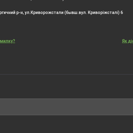
гичний р-н, ул.Криворожстали (бывш.вул. Криворіжсталі) 6
омилку?
Як д