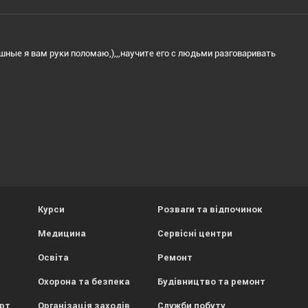
ные я вам руки поломаю,),,,научите его с людьми разговаривать
Курси
Розваги та відпочинок
Медицина
Сервісні центри
Освіта
Ремонт
Охорона та безпека
Будівництво та ремонт
орт
Організація заходів
Служби побуту