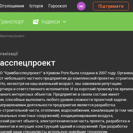
Оголошення
Історія
Гороскоп
Підтримати
Транспорт
Індекси
басспецпроект
ганізації
асспецпроект
 "Кривбасспецпроект" в Кривом Роге была создана в 2007 году. Организ
от небольшого частного предприятия до комплексной проектно-строител
 Но, несмотря на наш маленький возраст, мы завоевали репутацию
ртнера и ответственного исполнителя. И за короткий промежуток времен
много интересных объектов. Предприятие в своем составе имеет
я, способные выполнить любого уровня сложности проектной задачи.
аправлениями деятельности предприятия является разработка
-строительной части, отопления, водоснабжения, канализации (в том чи
окальных очистных сооружений), кондиционирования воздуха,
ский расчет объекта, электротехническая часть проекта, разработка и
ментов и несущих конструкций зданий и сооружений. При разработке
ешений наши специалисты использую новейшие технологии.