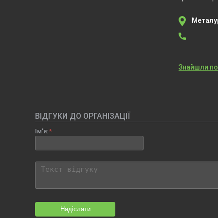
Металур
Знайшли п
ВІДГУКИ ДО ОРГАНІЗАЦІЇ
Ім'я:
Надіслати