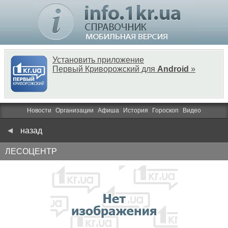
Установить приложение
Первый Криворожский для
Android
»
Новости
Организации
Афиша
История
Гороскоп
Видео
назад
ЛЕСОЦЕНТР