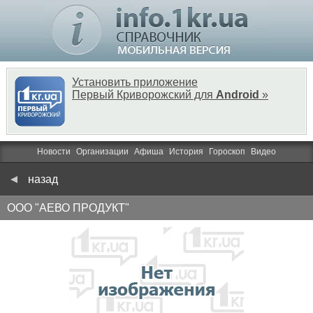
Установить приложение
Первый Криворожский для
Android
»
Новости
Организации
Афиша
История
Гороскоп
Видео
назад
ООО "АЕВО ПРОДУКТ"