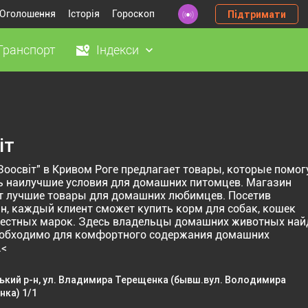
Оголошення
Історія
Гороскоп
Підтримати
Транспорт
Індекси
іт
Зоосвіт" в Кривом Роге предлагает товары, которые помог
ь наилучшие условия для домашних питомцев. Магазин
т лучшие товары для домашних любимцев. Посетив
н, каждый клиент сможет купить корм для собак, кошек
естных марок. Здесь владельцы домашних животных най
необходимо для комфортного содержания домашних
.<
ький р-н, ул. Владимира Терещенка (бывш.вул. Володимира
ка) 1/1