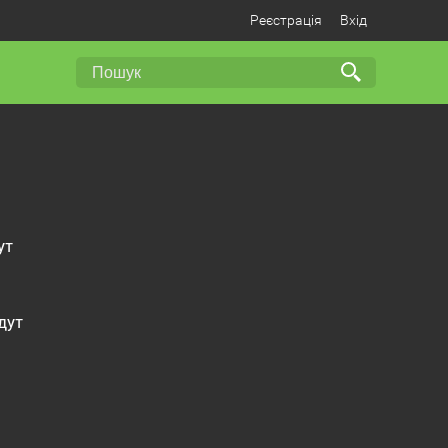
Реєстрація
Вхід
ут
дут