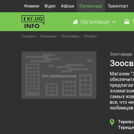
Новини
Відео
Афіша
Організації
Транспорт
Організація
Головна
Магазины
Зоотовари
Зоосвіт
Зоотовари
Зоосв
Магазин "
обеспечит
предлагае
зоомагази
самых изв
все, что 
любимцев
Тернівс
Терещен