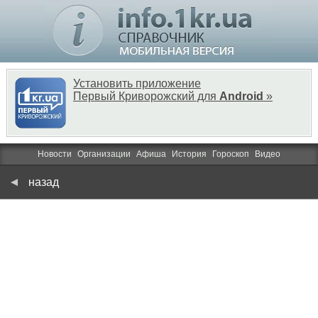
Установить приложение
Первый Криворожский для
Android
»
Новости
Организации
Афиша
История
Гороскоп
Видео
назад