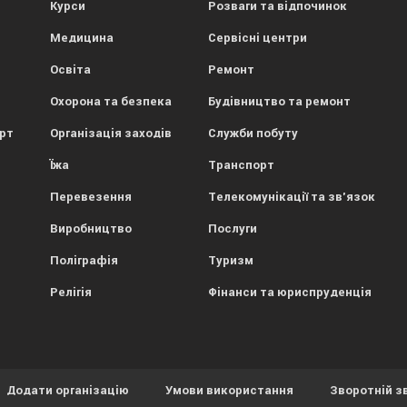
Курси
Розваги та відпочинок
Медицина
Сервісні центри
Освіта
Ремонт
Охорона та безпека
Будівництво та ремонт
орт
Організація заходів
Служби побуту
Їжа
Транспорт
Перевезення
Телекомунікації та зв'язок
Виробництво
Послуги
Поліграфія
Туризм
Релігія
Фінанси та юриспруденція
Додати організацію
Умови використання
Зворотній з