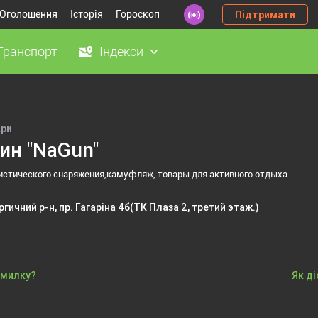
Оголошення
Історія
Гороскоп
Підтримати
Транспорт
Індекси
ари
ин "NaGun"
истического снаряжения,камуфляж, товары для активного отдыха.
гичний р-н, пр. Гагаріна 4б
(ТК Плаза 2, третий этаж.)
омилку?
Як д