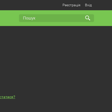
Реєстрація
Вхід
істатися?