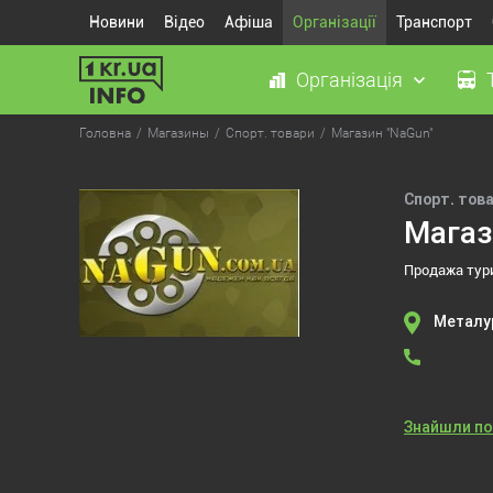
Новини
Відео
Афіша
Організації
Транспорт
Організація
Головна
Магазины
Спорт. товари
Магазин "NaGun"
Спорт. тов
Магаз
Продажа тур
Металур
Знайшли п