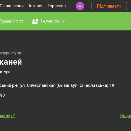
Оголошення
Історія
Гороскоп
Підтримати
Транспорт
Індекси
 фурнітура
каней
нитура
ький р-н, ул. Сичеславская (бывш.вул. Січеславська) 19
-90
омилку?
Як д