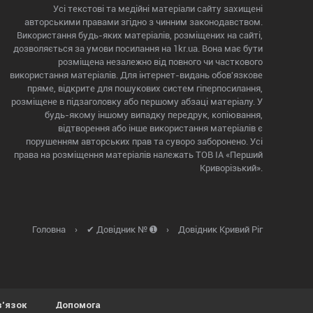
Усі текстові та медійні матеріали сайту захищені
авторськими правами згідно з чинним законодавством.
Використання будь-яких матеріалів, розміщених на сайті,
дозволяється за умови посилання на 1kr.ua. Вона має бути
розміщена незалежно від повного чи часткового
використання матеріалів. Для інтернет-видань обов'язкове
пряме, відкрите для пошукових систем гіперпосилання,
розміщене в підзаголовку або першому абзаці матеріалу. У
будь-якому іншому випадку передрук, копіювання,
відтворення або інше використання матеріалів є
порушенням авторських прав та суворо заборонено. Усі
права на розміщення матеріалів належать ТОВ ІА «Перший
Криворізький».
Головна
›
✔ Довідник № ➊
›
Довідник Кривий Ріг
в'язок
Допомога