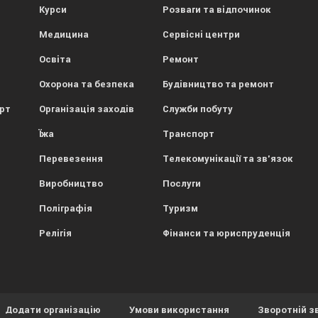
Курси
Розваги та відпочинок
Медицина
Сервісні центри
Освіта
Ремонт
Охорона та безпека
Будівництво та ремонт
орт
Організація заходів
Служби побуту
Їжа
Транспорт
Перевезення
Телекомунікації та зв'язок
Виробництво
Послуги
Поліграфія
Туризм
Релігія
Фінанси та юриспруденція
Додати організацію
Умови використання
Зворотній з