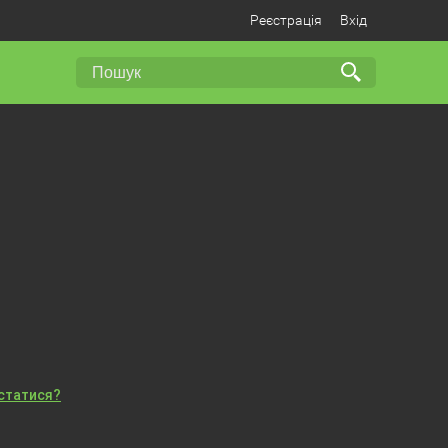
Реєстрація
Вхід
істатися?