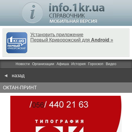
Установить приложение
Первый Криворожский для
Android
»
Новости
Организации
Афиша
История
Гороскоп
Видео
назад
ОКТАН-ПРИНТ