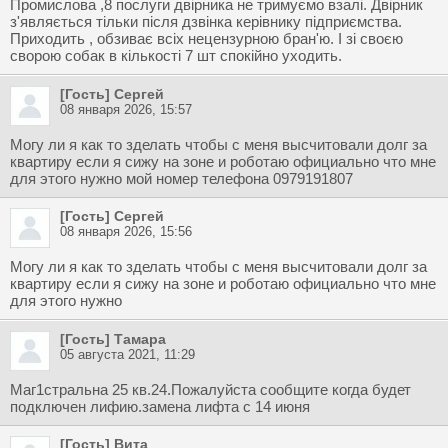
Промислова ,8 послуги двірника не тримуємо взалі. Двірник
з'являється тільки після дзвінка керівнику підприємства.
Приходить , обзиває всіх нецензурною бран'ю. І зі своєю
сворою собак в кількості 7 шт спокійно уходить.
[Гость] Сергей
08 января 2026, 15:57
Могу ли я как то зделать чтобы с меня высчитовали долг за
квартиру если я сижу на зоне и роботаю официально что мне
для этого нужно мой номер телефона 0979191807
[Гость] Сергей
08 января 2026, 15:56
Могу ли я как то зделать чтобы с меня высчитовали долг за
квартиру если я сижу на зоне и роботаю официально что мне
для этого нужно
[Гость] Тамара
05 августа 2021, 11:29
Маг1стральна 25 кв.24.Пожалуйста сообщите когда будет
подключен лифию.замена лифта с 14 июня
[Гость] Вита