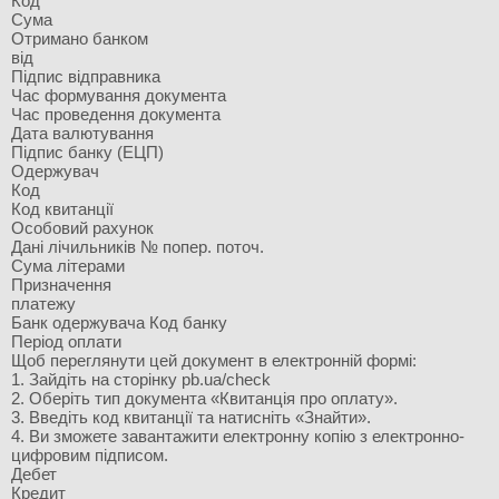
Код
Сума
Отримано банком
від
Підпис відправника
Час формування документа
Час проведення документа
Дата валютування
Підпис банку (ЕЦП)
Одержувач
Код
Код квитанції
Особовий рахунок
Дані лічильників № попер. поточ.
Сума літерами
Призначення
платежу
Банк одержувача Код банку
Період оплати
Щоб переглянути цей документ в електронній формі:
1. Зайдіть на сторінку pb.ua/check
2. Оберіть тип документа «Квитанція про оплату».
3. Введіть код квитанції та натисніть «Знайти».
4. Ви зможете завантажити електронну копію з електронно-
цифровим підписом.
Дебет
Кредит