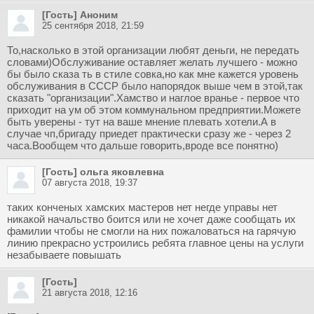
[Гость] Аноним
25 сентября 2018, 21:59
То,насколько в этой организации любят деньги, не передать
словами)Обслуживание оставляет желать лучшего - можно
бы было сказа ть в стиле совка,но как мне кажется уровень
обслуживания в СССР было напорядок выше чем в этой,так
сказать "организации".Хамство и наглое вранье - первое что
приходит на ум об этом коммунальном предприятии.Можете
быть уверены - тут на ваше мнение плевать хотели.А в
случае чп,бригаду приедет практически сразу же - через 2
часа.Вообщем что дальше говорить,вроде все понятно)
[Гость] ольга яковлевна
07 августа 2018, 19:37
таких конченых хамских мастеров нет негде управы нет
никакой начальство боится или не хочет даже сообщать их
фамилии чтобы не смогли на них пожаловаться на гарячую
линию прекрасно устроились ребята главное цены на услуги
незабываете повышать
[Гость]
21 августа 2018, 12:16