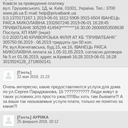
Комісія за проведення платежу
вул. Грушевського, 1Д, м. Київ, 01001, Україна. Тел.: 3700
www.pb.ua E-mail:
help@privatbank.ua
0.0.1370171167.1 2019-06-01 1612-5908-3915-6504 ІВАНЕЦЬ
РАЇСА МИКОЛАЇВНА 1932607246 2019-06-01 16:28:45
ПРИВАТБАНК 305299 414943********16 30.00 26000053508638
Послуга, КП КМР (інше)
0.0 20207140 КРИВОРIЗЬКА ФIЛIЯ АТ КБ "ПРИВАТБАНК"
305750 06.2019 - 06.2019 тридцять грн 00 коп.
Ріг, вул.Кокчетавська, буд.15, кв.16, ІВАНЕЦЬ РАЇСА
МИКОЛАЇВНА оплата за 1.05-31.05.2019, согласно договора
№ 5 от 01.06.2019, адрес м.Кривий 16:28 2019-06-01 16:28
3019924128_2718650141
[Гость]
22 мая 2019, 21:23
Очень интересно, какие предоставляются услуги для дома
по ул.Сергея Параджанова, 16 ??????????? Люди живут в
таких условиях,это просто ужас!!!!!!Вы хоть там бываете?! А
за ваши так называемые услуги плати, только не понятно за
какие?!
[Гость] АУРИКА
25 февраля 2019, 20:12