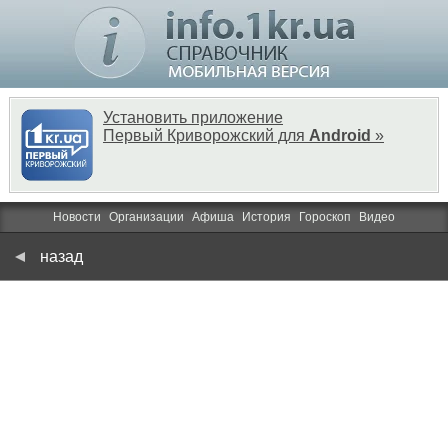
Установить приложение
Первый Криворожский для
Android
»
Новости
Организации
Афиша
История
Гороскоп
Видео
назад