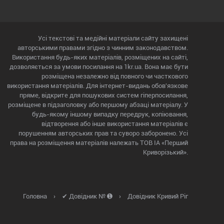
Усі текстові та медійні матеріали сайту захищені
авторськими правами згідно з чинним законодавством.
Використання будь-яких матеріалів, розміщених на сайті,
дозволяється за умови посилання на 1kr.ua. Вона має бути
розміщена незалежно від повного чи часткового
використання матеріалів. Для інтернет-видань обов'язкове
пряме, відкрите для пошукових систем гіперпосилання,
розміщене в підзаголовку або першому абзаці матеріалу. У
будь-якому іншому випадку передрук, копіювання,
відтворення або інше використання матеріалів є
порушенням авторських прав та суворо заборонено. Усі
права на розміщення матеріалів належать ТОВ ІА «Перший
Криворізький».
Головна
›
✔ Довідник № ➊
›
Довідник Кривий Ріг