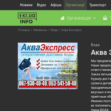
Новини
Відео
Афіша
Організації
Транспорт
Організація
Головна
Магазины
Вода
Аква Экспресс
Вода
Аква 
Мы предлагае
Наше предлож
ответственно
Заказ питьев
Курьер доста
сроки и дого
праздничные 
вкусных и по
приятным об
Именно поэто
их пополнить
Наша ВОДА :