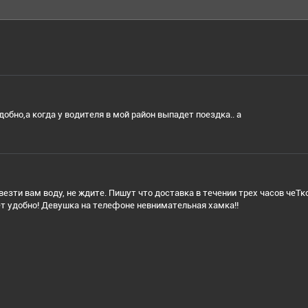
обно,а когда у водителя в мой район выпадет поездка.. а
зти вам воду, не ждите. Пишут что доставка в течении трех часов чеТко
ет удобно! Девушка на телефоне невнимательная хамка!!