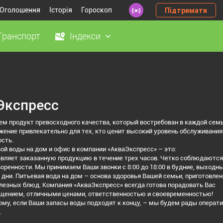
Оголошення
Історія
Гороскоп
Підтримати
Транспорт
Індекси
Экспресс
м продукт превосходного качества, который востребован в каждой семь
ение привлекательно для тех, кто ценит высокий уровень обслуживания
сть.
ой воды на дом и офис в компании «АкваЭкспресс» – это:
вляет заказанную продукцию в течение трех часов. Четко соблюдаются
воренности. Мы принимаем Ваши звонки с 8:00 до 18:00 в будние, выходны
дни. Питьевая вода на дом – основа здоровья Вашей семьи, приготовлен
лезных блюд. Компания «АкваЭкспресс» всегда готова порадовать Вас
щением, отличными ценами, ответственностью и своевременностью!
му, если Ваши запасы воды подходят к концу, – мы будем рады операт
.