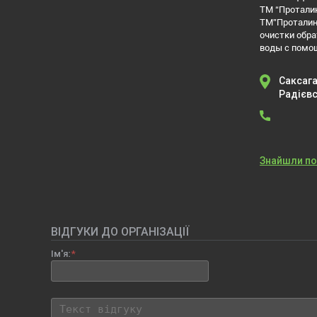
ТМ “Проталин
ТМ”Проталин
очистки обра
воды с пом
Саксага
Радієвс
Знайшли п
ВІДГУКИ ДО ОРГАНІЗАЦІЇ
Ім'я: