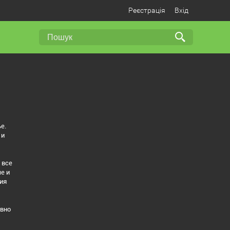
Реєстрація
Вхід
е.
 и
 все
е и
ия
ивно