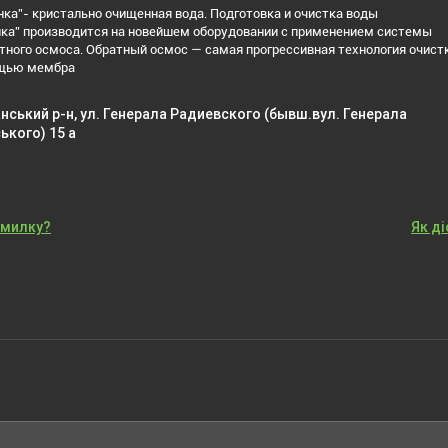
ка”- кристально очищенная вода. Подготовка и очистка воды
ка” производится на новейшем оборудовании с применением системы
тного осмоса. Обратный осмос — самая прогрессивная технология очист
ощью мембра
нський р-н, ул. Генерала Радиевского (бывш.вул. Генерала
ького) 15 а
омилку?
Як д