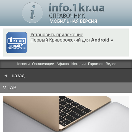
Установить приложение
Первый Криворожский для
Android
»
Новости
Организации
Афиша
История
Гороскоп
Видео
назад
V-LAB