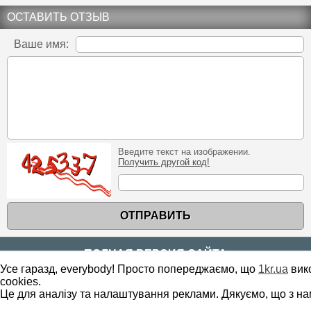
ОСТАВИТЬ ОТЗЫВ
Ваше имя:
Введите текст на изображении.
Получить другой код!
ОТПРАВИТЬ
ПОЛНАЯ ВЕРСИЯ САЙТА
Усе гаразд, everybody! Просто попереджаємо, що
1kr.ua
вик
cookies.
Copyright ©
2010
-
2026
1kr.ua
Це для аналізу та налаштування реклами. Дякуємо, що з на
Все права защищены