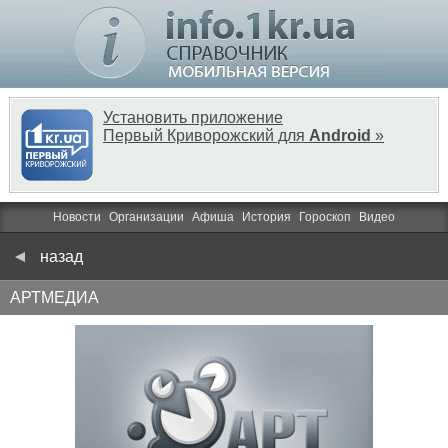
Установить приложение
Первый Криворожский для
Android
»
Новости
Организации
Афиша
История
Гороскоп
Видео
назад
АРТМЕДИА