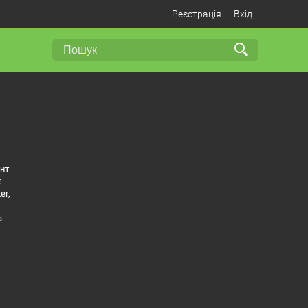
Реєстрація
Вхід
ент
х
er,
а