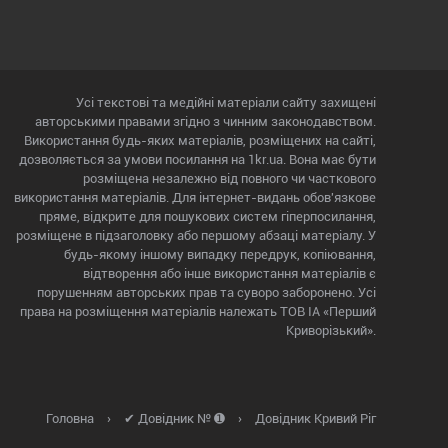
Усі текстові та медійні матеріали сайту захищені
авторськими правами згідно з чинним законодавством.
Використання будь-яких матеріалів, розміщених на сайті,
дозволяється за умови посилання на 1kr.ua. Вона має бути
розміщена незалежно від повного чи часткового
використання матеріалів. Для інтернет-видань обов'язкове
пряме, відкрите для пошукових систем гіперпосилання,
розміщене в підзаголовку або першому абзаці матеріалу. У
будь-якому іншому випадку передрук, копіювання,
відтворення або інше використання матеріалів є
порушенням авторських прав та суворо заборонено. Усі
права на розміщення матеріалів належать ТОВ ІА «Перший
Криворізький».
Головна
›
✔ Довідник № ➊
›
Довідник Кривий Ріг