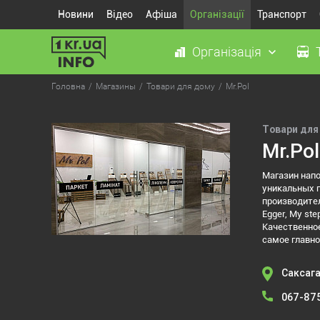
Новини
Відео
Афіша
Організації
Транспорт
Організація
Головна
Магазины
Товари для дому
Mr.Pol
Товари для
Mr.Pol
Магазин напо
уникальных п
производителе
Egger, My st
Качественное
самое главно
Саксага
067-87