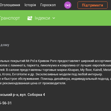
Оголошення
Історія
Гороскоп
Підтримати
Транспорт
Індекси
 дому
льных покрытий Mr.Pol в Кривом Роге предоставляет широкий ассортим
олов с ламината, паркета, линолеума и ковролина от лучших европейски
й. В салоне представлены торговые марки Alsapan, My floor, Kaindl, Meist
ep, Krono, EvroHome и др. Эксклюзивные модели под любой интерьер.
 и быстрое обслуживание. Помощь дизайнера, индивидуальный подход, 
е рекомендованная цена от производителя.
нський р-н, вул. Соборна 4
5-56-31