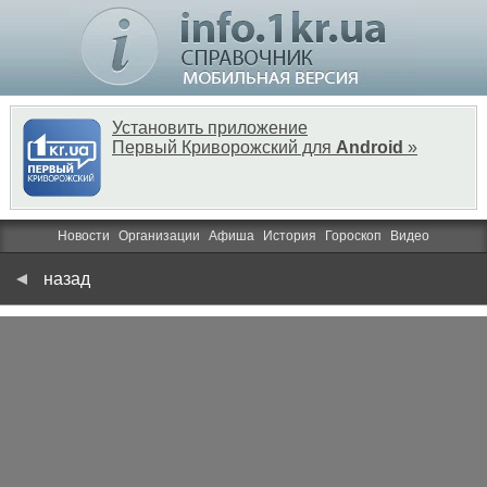
Установить приложение
Первый Криворожский для
Android
»
Новости
Организации
Афиша
История
Гороскоп
Видео
назад