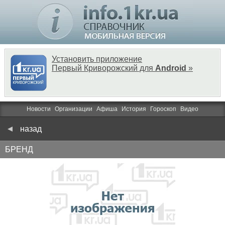
Установить приложение
Первый Криворожский для
Android
»
Новости
Организации
Афиша
История
Гороскоп
Видео
назад
БРЕНД