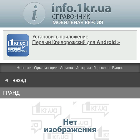
Установить приложение
Первый Криворожский для
Android
»
Новости
Организации
Афиша
История
Гороскоп
Видео
назад
ГРАНД