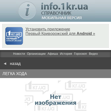
Установить приложение
Первый Криворожский для
Android
»
Новости
Организации
Афиша
История
Гороскоп
Видео
назад
ЛЕГКА ХОДА