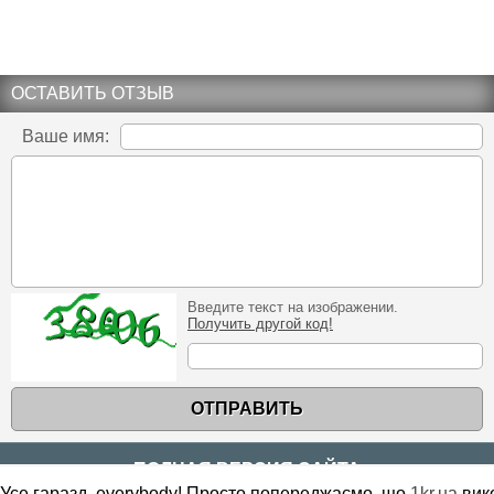
ОСТАВИТЬ ОТЗЫВ
Ваше имя:
Введите текст на изображении.
Получить другой код!
ОТПРАВИТЬ
ПОЛНАЯ ВЕРСИЯ САЙТА
Усе гаразд, everybody! Просто попереджаємо, що
1kr.ua
вик