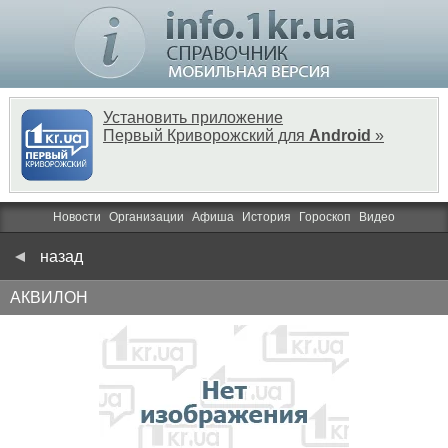
Установить приложение
Первый Криворожский для
Android
»
Новости
Организации
Афиша
История
Гороскоп
Видео
назад
АКВИЛОН