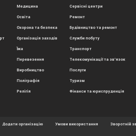
Медицина
Сервісні центри
Освіта
Ремонт
Охорона та безпека
Будівництво та ремонт
орт
Організація заходів
Служби побуту
Їжа
Транспорт
Перевезення
Телекомунікації та зв'язок
Виробництво
Послуги
Поліграфія
Туризм
Релігія
Фінанси та юриспруденція
Додати організацію
Умови використання
Зворотній з
ористовує файли cookies.