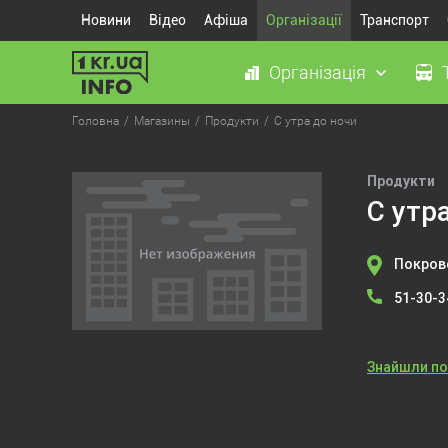
Новини
Відео
Афіша
Організації
Транспорт
Організація
Головна
Магазины
Продукти
С утра до ночи
Продукти
С утр
Покровс
51-30-3
Знайшли п