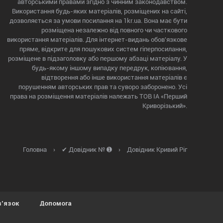
авторськими правами згідно з чинним законодавством.
Використання будь-яких матеріалів, розміщених на сайті,
дозволяється за умови посилання на 1kr.ua. Вона має бути
розміщена незалежно від повного чи часткового
використання матеріалів. Для інтернет-видань обов'язкове
пряме, відкрите для пошукових систем гіперпосилання,
розміщене в підзаголовку або першому абзаці матеріалу. У
будь-якому іншому випадку передрук, копіювання,
відтворення або інше використання матеріалів є
порушенням авторських прав та суворо заборонено. Усі
права на розміщення матеріалів належать ТОВ ІА «Перший
Криворізький».
Головна
›
✔ Довідник № ➊
›
Довідник Кривий Ріг
в'язок
Допомога