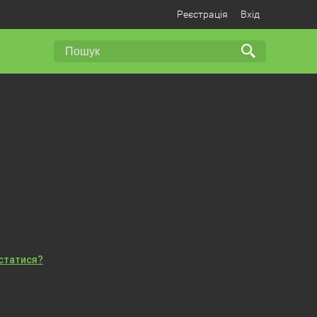
Реєстрація
Вхід
істатися?