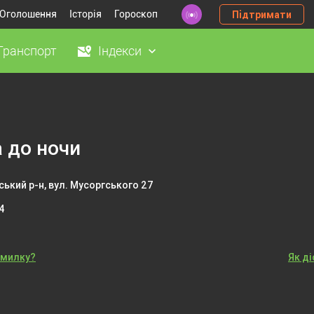
Оголошення
Історія
Гороскоп
Підтримати
Транспорт
Індекси
а до ночи
ький р-н, вул. Мусоргського 27
4
омилку?
Як д