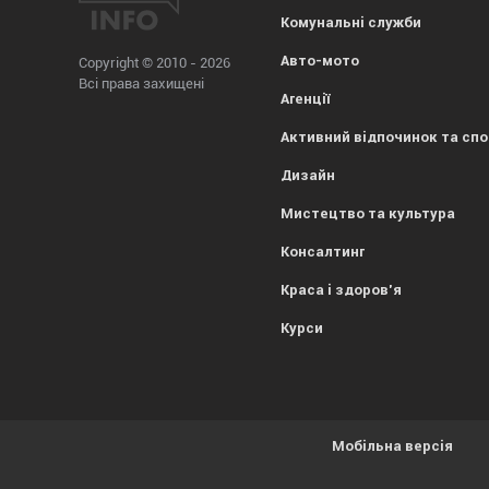
Комунальні служби
Авто-мото
Copyright © 2010 - 2026
Всі права захищені
Агенції
Активний відпочинок та сп
Дизайн
Мистецтво та культура
Консалтинг
Краса і здоров'я
Курси
Мобільна версія
Усе гаразд, everybody! Просто попереджаємо, що
1kr.ua
вик