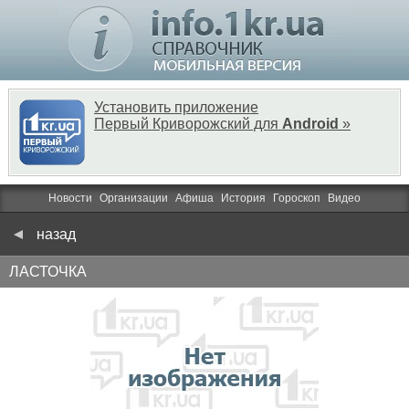
Установить приложение
Первый Криворожский для
Android
»
Новости
Организации
Афиша
История
Гороскоп
Видео
назад
ЛАСТОЧКА