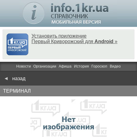
Установить приложение
Первый Криворожский для
Android
»
Новости
Организации
Афиша
История
Гороскоп
Видео
назад
ТЕРМИНАЛ