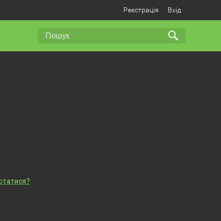
Реєстрація
Вхід
істатися?