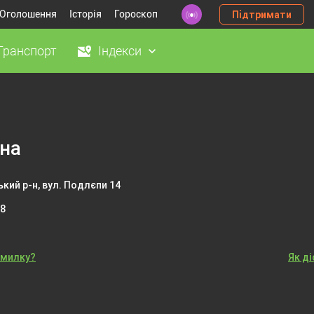
Оголошення
Історія
Гороскоп
Підтримати
Транспорт
Індекси
на
ький р-н, вул. Подлєпи 14
58
омилку?
Як д