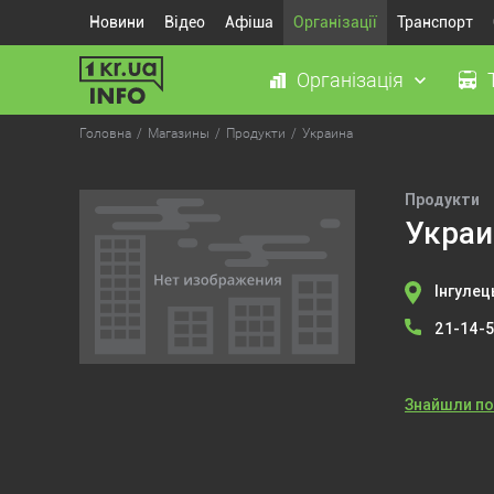
Новини
Відео
Афіша
Організації
Транспорт
Організація
Головна
Магазины
Продукти
Украина
Продукти
Украи
Інгулец
21-14-
Знайшли п