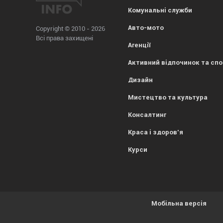
Комунальні служби
Авто-мото
Copyright © 2010 - 2026
Всі права захищені
Агенції
Активний відпочинок та сп
Дизайн
Мистецтво та культура
Консалтинг
Краса і здоров'я
Курси
Мобільна версія
Усе гаразд, everybody! Просто попереджаємо, що
1kr.ua
вик