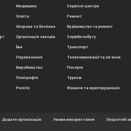
Медицина
Сервісні центри
Освіта
Ремонт
Охорона та безпека
Будівництво та ремонт
орт
Організація заходів
Служби побуту
Їжа
Транспорт
Перевезення
Телекомунікації та зв'язок
Виробництво
Послуги
Поліграфія
Туризм
Релігія
Фінанси та юриспруденція
Додати організацію
Умови використання
Зворотній з
ористовує файли cookies.