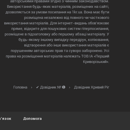
авторськими правами згідно з чинним законодавством.
Використання будь-яких матеріалів, розміщених на сайті,
дозволяється за умови посилання на 1kr.ua. Вона має бути
розміщена незалежно від повного чи часткового
використання матеріалів. Для інтернет-видань обов'язкове
пряме, відкрите для пошукових систем гіперпосилання,
розміщене в підзаголовку або першому абзаці матеріалу. У
будь-якому іншому випадку передрук, копіювання,
відтворення або інше використання матеріалів є
порушенням авторських прав та суворо заборонено. Усі
права на розміщення матеріалів належать ТОВ ІА «Перший
Криворізький».
Головна
›
✔ Довідник № ➊
›
Довідник Кривий Ріг
в'язок
Допомога