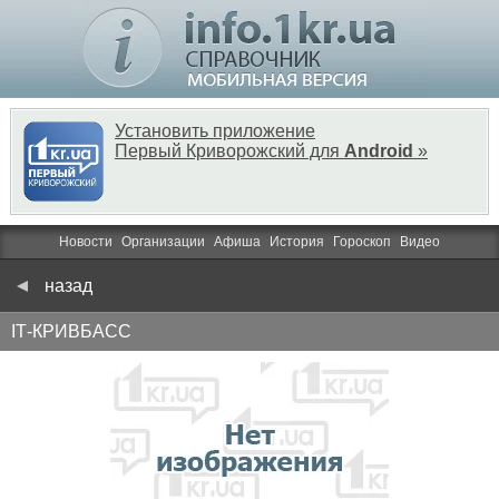
Установить приложение
Первый Криворожский для
Android
»
Новости
Организации
Афиша
История
Гороскоп
Видео
назад
ІТ-КРИВБАСС