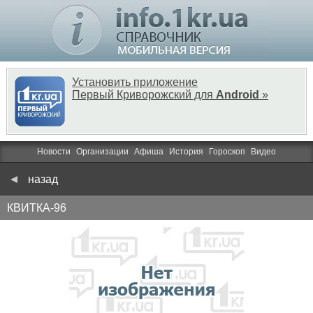
Установить приложение
Первый Криворожский для
Android
»
Новости
Организации
Афиша
История
Гороскоп
Видео
назад
КВИТКА-96