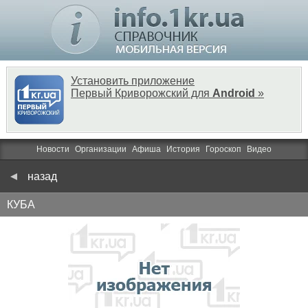
Установить приложение
Первый Криворожский для
Android
»
Новости
Организации
Афиша
История
Гороскоп
Видео
назад
КУБА