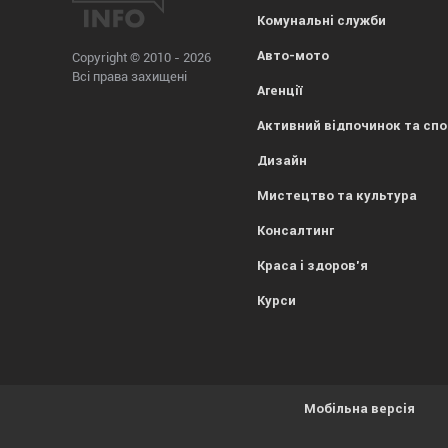
Комунальні служби
Авто-мото
Copyright © 2010 - 2026
Всі права захищені
Агенції
Активний відпочинок та сп
Дизайн
Мистецтво та культура
Консалтинг
Краса і здоров'я
Курси
Мобільна версія
Усе гаразд, everybody! Просто попереджаємо, що
1kr.ua
вик