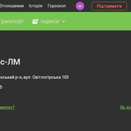
Оголошення
Історія
Гороскоп
Підтримати
Транспорт
Індекси
нс-ЛМ
нський р-н, вул. Світлогірська 103
5
омилку?
Як д