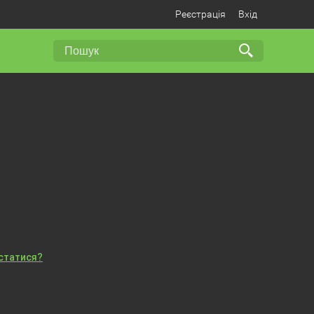
Реєстрація
Вхід
істатися?