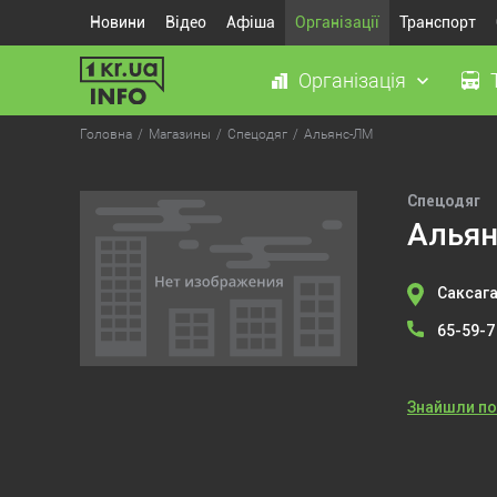
Новини
Відео
Афіша
Організації
Транспорт
Організація
Головна
Магазины
Спецодяг
Альянс-ЛМ
Спецодяг
Алья
Саксага
65-59-7
Знайшли п