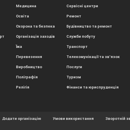
Медицина
Сервісні центри
Освіта
Ремонт
Охорона та безпека
Будівництво та ремонт
орт
Організація заходів
Служби побуту
Їжа
Транспорт
Перевезення
Телекомунікації та зв'язок
Виробництво
Послуги
Поліграфія
Туризм
Релігія
Фінанси та юриспруденція
Додати організацію
Умови використання
Зворотній з
ористовує файли cookies.