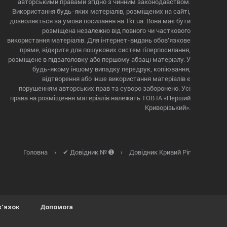
авторськими правами згідно з чинним законодавством.
Використання будь-яких матеріалів, розміщених на сайті,
дозволяється за умови посилання на 1kr.ua. Вона має бути
розміщена незалежно від повного чи часткового
використання матеріалів. Для інтернет-видань обов'язкове
пряме, відкрите для пошукових систем гіперпосилання,
розміщене в підзаголовку або першому абзаці матеріалу. У
будь-якому іншому випадку передрук, копіювання,
відтворення або інше використання матеріалів є
порушенням авторських прав та суворо заборонено. Усі
права на розміщення матеріалів належать ТОВ ІА «Перший
Криворізький».
Головна
›
✔ Довідник № ➊
›
Довідник Кривий Ріг
в'язок
Допомога