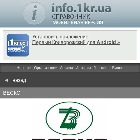
Установить приложение
Первый Криворожский для
Android
»
Новости
Организации
Афиша
История
Гороскоп
Видео
назад
ВЕСКО