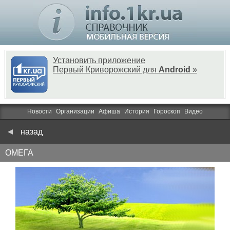
Установить приложение
Первый Криворожский для
Android
»
Новости
Организации
Афиша
История
Гороскоп
Видео
назад
ОМЕГА