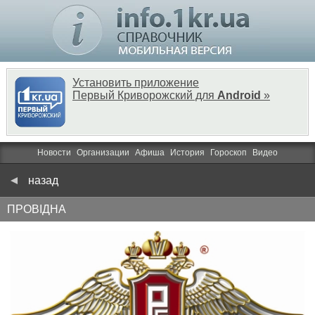
Установить приложение
Первый Криворожский для
Android
»
Новости
Организации
Афиша
История
Гороскоп
Видео
назад
ПРОВІДНА