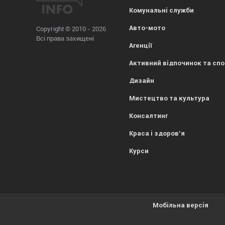
Комунальні служби
Авто-мото
Copyright © 2010 - 2026
Всі права захищені
Агенції
Активний відпочинок та сп
Дизайн
Мистецтво та культура
Консалтинг
Краса і здоров'я
Курси
Мобільна версія
Усе гаразд, everybody! Просто попереджаємо, що
1kr.ua
вик