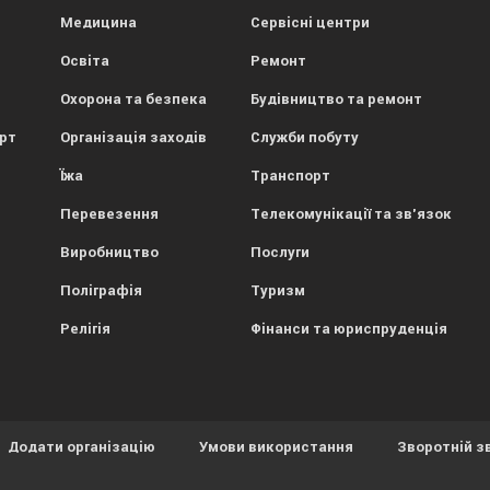
Медицина
Сервісні центри
Освіта
Ремонт
Охорона та безпека
Будівництво та ремонт
орт
Організація заходів
Служби побуту
Їжа
Транспорт
Перевезення
Телекомунікації та зв'язок
Виробництво
Послуги
Поліграфія
Туризм
Релігія
Фінанси та юриспруденція
Додати організацію
Умови використання
Зворотній з
ористовує файли cookies.