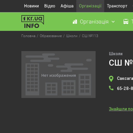
Новини
Відео
Афіша
Організації
Транспорт
Організація
Головна
Образование
Школи
СШ №113
Школи
СШ №
Саксага
65-28-
Знайшли п