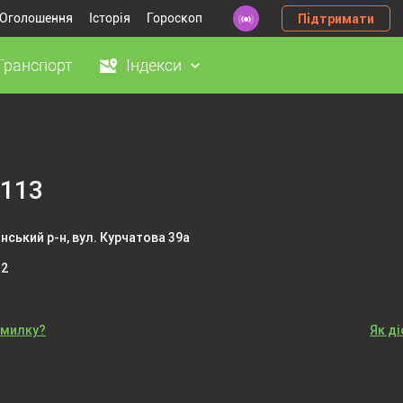
Оголошення
Історія
Гороскоп
Підтримати
Транспорт
Індекси
113
нський р-н, вул. Курчатова 39а
82
омилку?
Як д