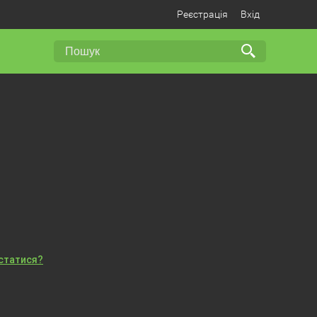
Реєстрація
Вхід
істатися?