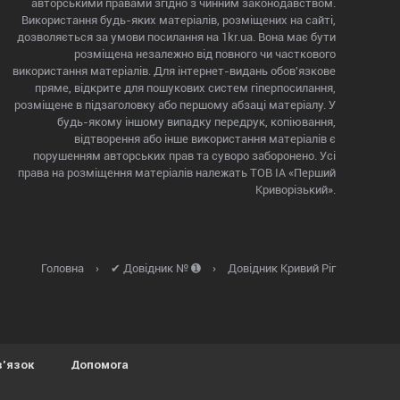
авторськими правами згідно з чинним законодавством.
Використання будь-яких матеріалів, розміщених на сайті,
дозволяється за умови посилання на 1kr.ua. Вона має бути
розміщена незалежно від повного чи часткового
використання матеріалів. Для інтернет-видань обов'язкове
пряме, відкрите для пошукових систем гіперпосилання,
розміщене в підзаголовку або першому абзаці матеріалу. У
будь-якому іншому випадку передрук, копіювання,
відтворення або інше використання матеріалів є
порушенням авторських прав та суворо заборонено. Усі
права на розміщення матеріалів належать ТОВ ІА «Перший
Криворізький».
Головна
›
✔ Довідник № ➊
›
Довідник Кривий Ріг
в'язок
Допомога