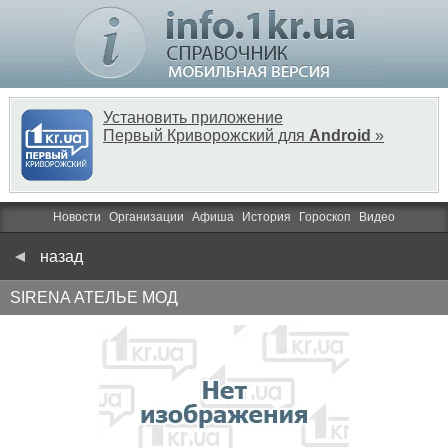
Установить приложение
Первый Криворожский для
Android
»
Новости
Организации
Афиша
История
Гороскоп
Видео
назад
SIRENA АТЕЛЬЕ МОД