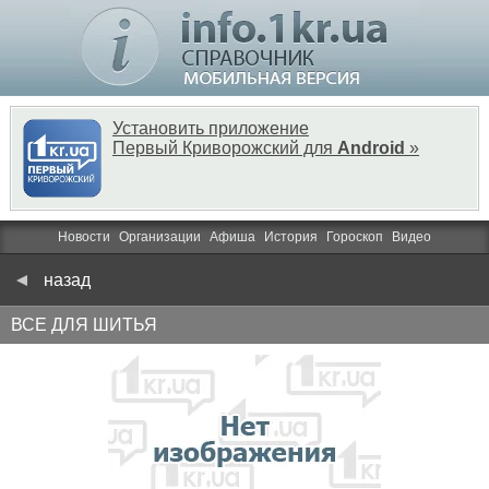
Установить приложение
Первый Криворожский для
Android
»
Новости
Организации
Афиша
История
Гороскоп
Видео
назад
ВСЕ ДЛЯ ШИТЬЯ