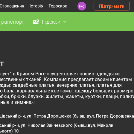
Оголошення
Історія
Гороскоп
Підтримати
Транспорт
Індекси
т
илует" в Кривом Роге осуществляет пошив одежды из
ественных тканей. Компания предлагает своим клиентам
жды: свадебные платья, вечерние платья, платья для
о бала, карнавальные костюмы, одежду больших размеро
бки, брюки, блузки, жилеты, жакеты, куртки, плащи, пальт
ные и зимние.<
івський р-н, ул. Петра Дорошенка (бывш.вул. Петра Дорошенка
ький р-н, ул. Николая Зинчевского (бывш.вул. Миколи
ького) 10