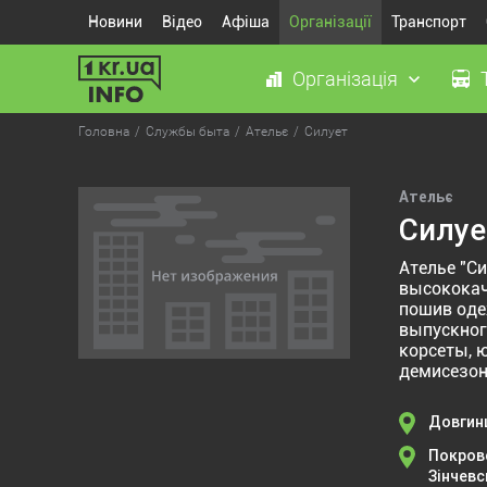
Новини
Відео
Афіша
Організації
Транспорт
Організація
Головна
Службы быта
Ательє
Силует
Ательє
Силуе
Ателье "С
высококач
пошив оде
выпускног
корсеты, ю
демисезон
Довгинц
Покровс
Зінчевс