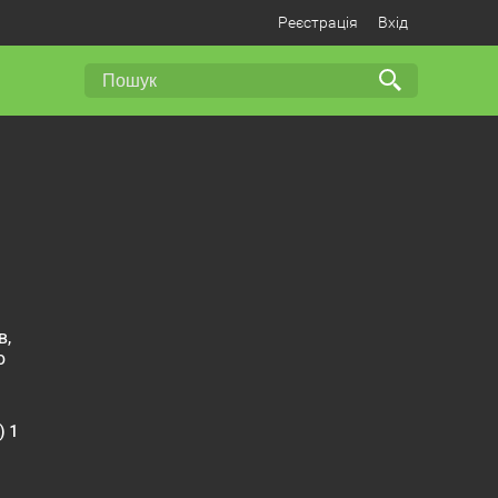
Реєстрація
Вхід
в,
о
) 1