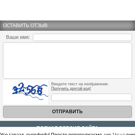
ОСТАВИТЬ ОТЗЫВ
Ваше имя:
Введите текст на изображении.
Получить другой код!
ОТПРАВИТЬ
ПОЛНАЯ ВЕРСИЯ САЙТА
Усе гаразд, everybody! Просто попереджаємо, що
1kr.ua
вик