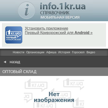
Установить приложение
Первый Криворожский для
Android
»
Новости
Организации
Афиша
История
Гороскоп
Видео
назад
ОПТОВЫЙ СКЛАД