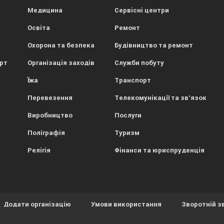
Медицина
Сервісні центри
Освіта
Ремонт
Охорона та безпека
Будівництво та ремонт
орт
Організація заходів
Служби побуту
Їжа
Транспорт
Перевезення
Телекомунікації та зв'язок
Виробництво
Послуги
Поліграфія
Туризм
Релігія
Фінанси та юриспруденція
Додати організацію
Умови використання
Зворотній з
ористовує файли cookies.