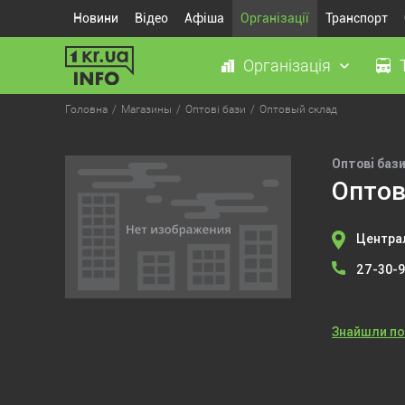
Новини
Відео
Афіша
Організації
Транспорт
Організація
Головна
Магазины
Оптові бази
Оптовый склад
Оптові баз
Оптов
Централ
27-30-
Знайшли п