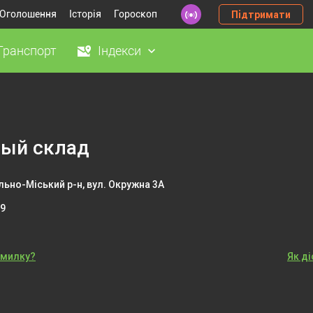
Оголошення
Історія
Гороскоп
Підтримати
Транспорт
Індекси
и
ый склад
ьно-Міський р-н, вул. Окружна 3А
99
омилку?
Як д