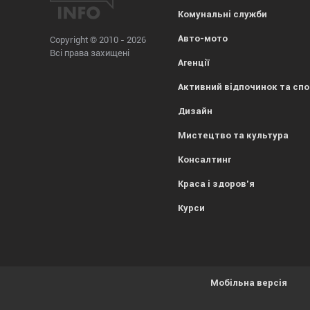
Комунальні служби
Авто-мото
Copyright © 2010 - 2026
Всі права захищені
Агенції
Активний відпочинок та сп
Дизайн
Мистецтво та культура
Консалтинг
Краса і здоров'я
Курси
Мобільна версія
Усе гаразд, everybody! Просто попереджаємо, що
1kr.ua
вик