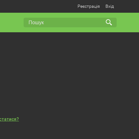
Реєстрація
Вхід
істатися?