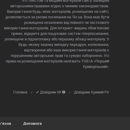
Усі текстові та медійні матеріали сайту захищені
авторськими правами згідно з чинним законодавством.
Використання будь-яких матеріалів, розміщених на сайті,
дозволяється за умови посилання на 1kr.ua. Вона має бути
розміщена незалежно від повного чи часткового
використання матеріалів. Для інтернет-видань обов'язкове
пряме, відкрите для пошукових систем гіперпосилання,
розміщене в підзаголовку або першому абзаці матеріалу. У
будь-якому іншому випадку передрук, копіювання,
відтворення або інше використання матеріалів є
порушенням авторських прав та суворо заборонено. Усі
права на розміщення матеріалів належать ТОВ ІА «Перший
Криворізький».
Головна
›
✔ Довідник № ➊
›
Довідник Кривий Ріг
в'язок
Допомога