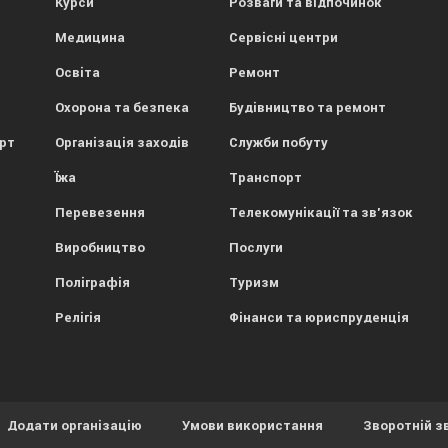
Курси
Розваги та відпочинок
Медицина
Сервісні центри
Освіта
Ремонт
Охорона та безпека
Будівництво та ремонт
орт
Організація заходів
Служби побуту
Їжа
Транспорт
Перевезення
Телекомунікації та зв'язок
Виробництво
Послуги
Поліграфія
Туризм
Релігія
Фінанси та юриспруденція
Додати організацію
Умови використання
Зворотній з