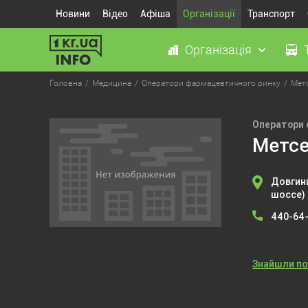
Новини
Відео
Афіша
Організації
Транспорт
Організація
Головна
Медицина
Оператори фармацевтичного ринку
Мет
Оператори 
Метс
Довгинц
шоссе)
440-64
Знайшли п