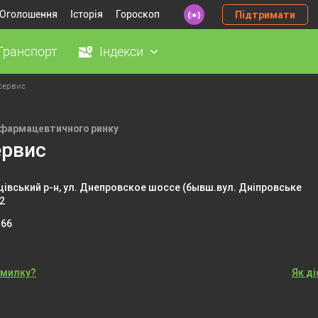
Оголошення
Історія
Гороскоп
Підтримати
Транспорт
Індекси
сервис
фармацевтичного ринку
ервис
івський р-н, ул. Днепровское шоссе (бывш.вул. Дніпровське
 2
-66
омилку?
Як д