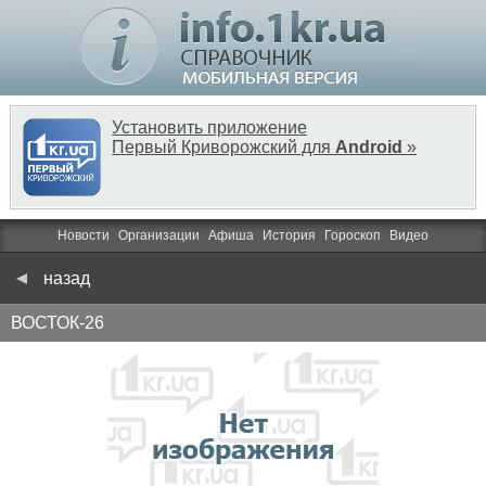
Установить приложение
Первый Криворожский для
Android
»
Новости
Организации
Афиша
История
Гороскоп
Видео
назад
ВОСТОК-26