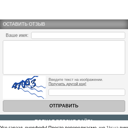
ОСТАВИТЬ ОТЗЫВ
Ваше имя:
Введите текст на изображении.
Получить другой код!
ОТПРАВИТЬ
ПОЛНАЯ ВЕРСИЯ САЙТА
Усе гаразд, everybody! Просто попереджаємо, що
1kr.ua
вик