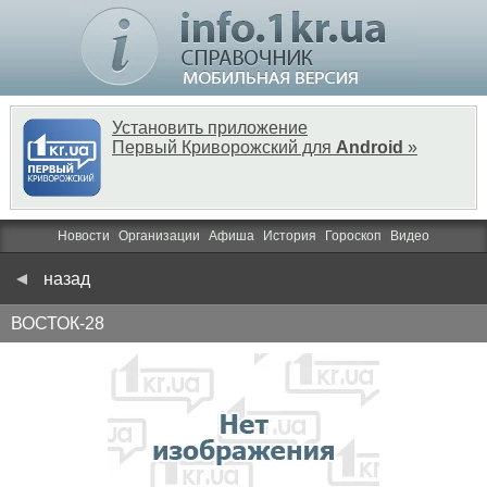
Установить приложение
Первый Криворожский для
Android
»
Новости
Организации
Афиша
История
Гороскоп
Видео
назад
ВОСТОК-28