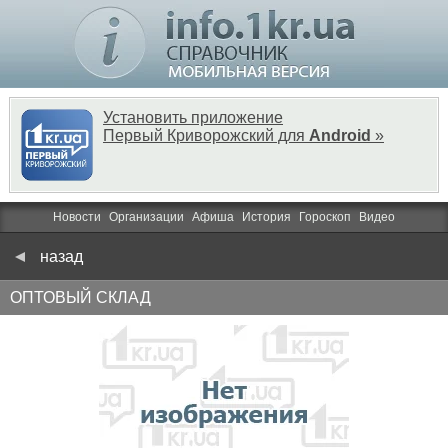
Установить приложение
Первый Криворожский для
Android
»
Новости
Организации
Афиша
История
Гороскоп
Видео
назад
ОПТОВЫЙ СКЛАД