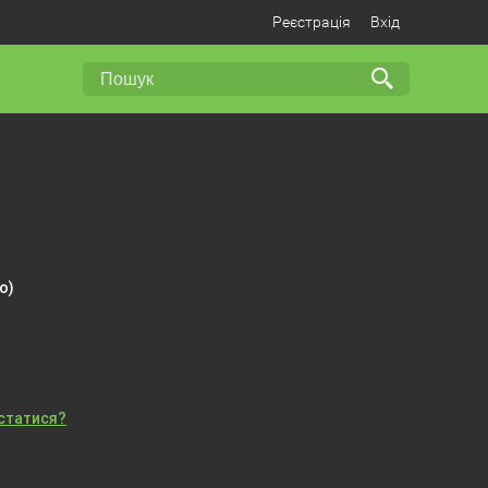
Реєстрація
Вхід
о)
істатися?