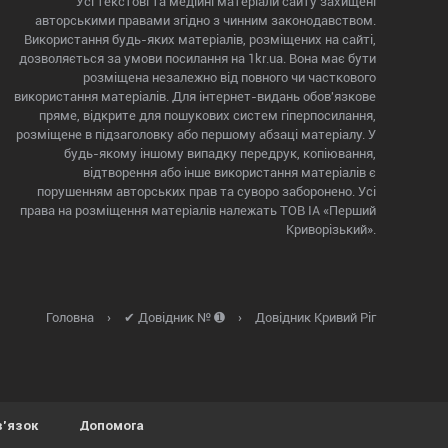
Усі текстові та медійні матеріали сайту захищені
авторськими правами згідно з чинним законодавством.
Використання будь-яких матеріалів, розміщених на сайті,
дозволяється за умови посилання на 1kr.ua. Вона має бути
розміщена незалежно від повного чи часткового
використання матеріалів. Для інтернет-видань обов'язкове
пряме, відкрите для пошукових систем гіперпосилання,
розміщене в підзаголовку або першому абзаці матеріалу. У
будь-якому іншому випадку передрук, копіювання,
відтворення або інше використання матеріалів є
порушенням авторських прав та суворо заборонено. Усі
права на розміщення матеріалів належать ТОВ ІА «Перший
Криворізький».
Головна
›
✔ Довідник № ➊
›
Довідник Кривий Ріг
в'язок
Допомога