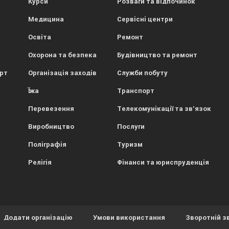
Курси
Розваги та відпочинок
Медицина
Сервісні центри
Освіта
Ремонт
Охорона та безпека
Будівництво та ремонт
орт
Організація заходів
Служби побуту
Їжа
Транспорт
Перевезення
Телекомунікації та зв'язок
Виробництво
Послуги
Поліграфія
Туризм
Релігія
Фінанси та юриспруденція
Додати організацію
Умови використання
Зворотній з