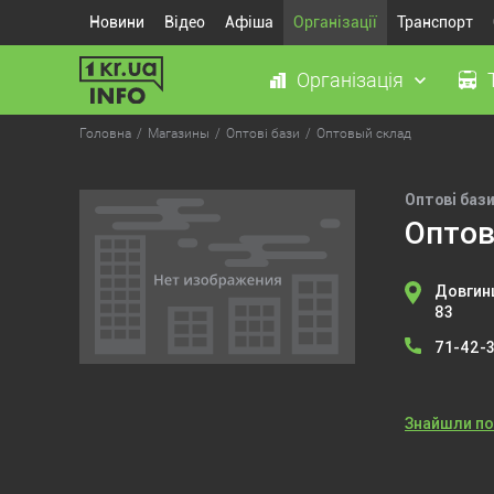
Новини
Відео
Афіша
Організації
Транспорт
Організація
Головна
Магазины
Оптові бази
Оптовый склад
Оптові баз
Оптов
Довгинц
83
71-42-
Знайшли п