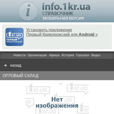
Установить приложение
Первый Криворожский для
Android
»
Новости
Организации
Афиша
История
Гороскоп
Видео
назад
ОПТОВЫЙ СКЛАД