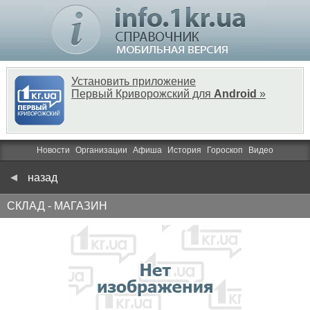
Установить приложение
Первый Криворожский для
Android
»
Новости
Организации
Афиша
История
Гороскоп
Видео
назад
СКЛАД - МАГАЗИН