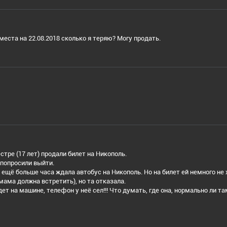
еста на 22.08.2018 сколько я теряю? Могу продать.
естре (17 лет) продали билет на Никополь.
 попросили выйти.
ещё больше часа ждала автобус на Никополь. Но на билет ей немного не 
мама должна встретить), но та отказала.
дет на машине, телефон у неё сел!!! Что думать, где она, нормально ли та