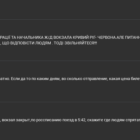
АЦІЇ ТА НАЧАЛЬНИКА Ж/Д ВОКЗАЛА КРИВИЙ РІГ- ЧЕРВОНА.АЛЕ ПИТАНН
, ЩО ВІДПОВІСТИ ЛЮДЯМ . ТОДІ ЗВІЛЬНЯЙТЕСЯ!!!
тно. Если да то по каким дням, во сколько отправление, какая цена биле
-3, вокзал закрыт,по россписанию поезд в 5:42, скажите где людям спрята