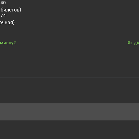
-40
 билетов)
-74
очная)
омилку?
Як д