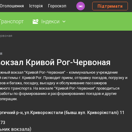
Оголошення
Історія
Гороскоп
Підтримати
Транспорт
Індекси
ервоная
и
окзал Кривой Рог-Червоная
жный вокзал "Кривой Рог-Червоная" - коммунальное учреждение
 системы г. Кривой Рог. Проводит прием, отправку поездов, погрузку и
зов и багажа, посадку, высадку и обслуживание пассажиров
ного транспорта. На вокзале "Кривой Рог-Червоная" проводиться
работы по формированию и расформированию поездов и другие
операции.
гичний р-н, ул.Криворожстали (бывш.вул. Криворіжсталі) 11
-73
ьник вокзала)