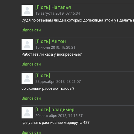
[Гiсть] Наталья
19 августа 2019, 07:45:34
Судя по отзывам людей,которых допекли,на этом уз делать 
Відповісти
[Гiсть] Антон
15 июня 2019, 15:29:21
Работает ли каса у воскресенье?
Відповісти
[Гiсть]
28 декабря 2018, 23:21:07
со скольки работают кассы?
Відповісти
[Гiсть] владимер
20 сентября 2018, 14:15:37
где узнать расписание маршрута 427
Відповісти