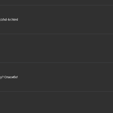
/zhd-kr.html
су? Спасибо!