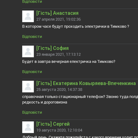
Відповісти
[Гiсть] Анастасия
27 апреля 2021, 19:02:36
В котором часе будут проходить электрички в Тимково ?
Відповісти
[Гiсть] София
23 января 2021, 17:13:12
Будет в завтра вечерная електричка на Тимково?
Відповісти
[Гiсть] Екатерина Ковыряева-Впеченкина
25 августа 2020, 14:37:38
справочная только стационарный телефон? Звоню туда полдня
редкость и дороговизна
Відповісти
[Гiсть] Сергей
19 августа 2020, 12:10:04
Добрый день. Скажите пожалуйста с какого времени ходит п