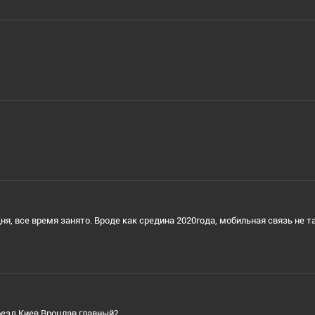
, все время занято. Вроде как средина 2020года, мобильная связь не т
оезд Киев Вроцлав главный?