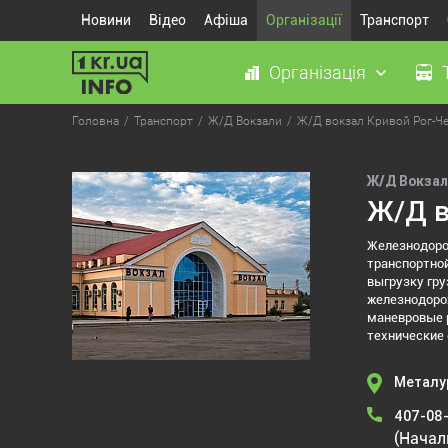
Новини
Відео
Афіша
Організації
Транспорт
Організація
Головна
Транспорт
Ж/Д Вокзали
Ж/Д вокзал Кривой Рог-Ч
Ж/Д Вокзал
Ж/Д в
Железнодоро
транспортной
выгрузку гру
железнодорож
маневровые 
технические 
Металур
407-08
(Начал