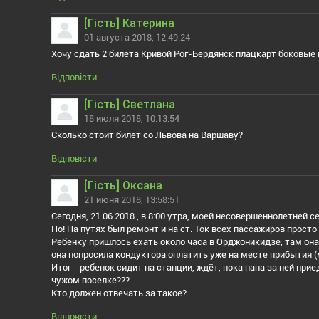
[Гiсть] Катерина
01 августа 2018, 12:49:24
Хочу сдать 2 билета Кривой Рог-Бердянск плацкарт боковые м
Відповісти
[Гiсть] Светлана
18 июля 2018, 10:13:54
Сколько стоит билет со Львова на Варшаву?
Відповісти
[Гiсть] Оксана
21 июня 2018, 13:58:51
Сегодня, 21.06.2018., в 8:00 утра, моей несовершеннолетней с
Но! На путях был ремонт и на ст. Ток всех пассажиров просто
Ребенку пришлось ехать около часа в Орджоникидзе, там она 
она попросила кондуктора оплатить уже на месте прибытия (
Итог - ребенок сидит на станции, ждёт, пока папа за ней прие
чужом поселке???
Кто должен отвечать за такое?
Відповісти