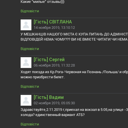
Какие "милые" отзывы)))
Відповісти
[Гiсть] СВІТЛАНА
14 ноября 2019, 13:10:12
У МЕШКАНЦІВ НАШОГО МІСТА Є КУПА ПИТАНЬ ДО АДМІНІСТР
ВІДПОВІДЕЙ НЕМА.ЧОМУ??? ВИ НЕ ВМІЄТЕ ЧИТАТИ ЧИ НЕМА 
Відповісти
[Гiсть] Сергей
06 ноября 2019, 11:32:28
Ходят поезда из Кр.Рога-Червоная на Познань /Польша/ и обра
можно приобрести билет.
Відповісти
[Гiсть] Вадим
02 ноября 2019, 05:05:30
Здравствуйте,2.11.2019 г,приехал на вокзал в 5:05,на улице 
холода? единственный вариант АТБ?
Відповісти