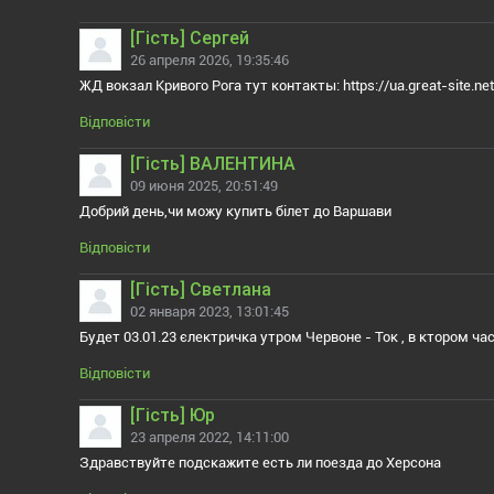
[Гiсть] Сергей
26 апреля 2026, 19:35:46
ЖД вокзал Кривого Рога тут контакты: https://ua.great-site.net
Відповісти
[Гiсть] ВАЛЕНТИНА
09 июня 2025, 20:51:49
Добрий день,чи можу купить білет до Варшави
Відповісти
[Гiсть] Светлана
02 января 2023, 13:01:45
Будет 03.01.23 єлектричка утром Червоне - Ток , в ктором ча
Відповісти
[Гiсть] Юр
23 апреля 2022, 14:11:00
Здравствуйте подскажите есть ли поезда до Херсона